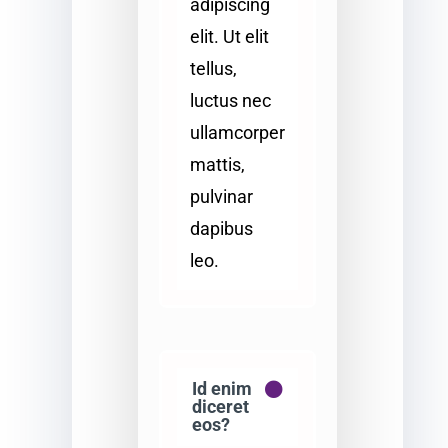
adipiscing
elit. Ut elit
tellus,
luctus nec
ullamcorper
mattis,
pulvinar
dapibus
leo.
Id enim
diceret
eos?