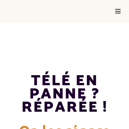
Tekwave
Réparation & vente multimédia
TÉLÉ EN
PANNE ?
RÉPARÉE !